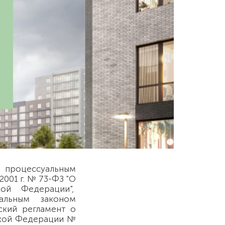
я процессуальным
001 г. № 73-ФЗ "О
кой Федерации",
альным законом
ский регламент о
ской Федерации №