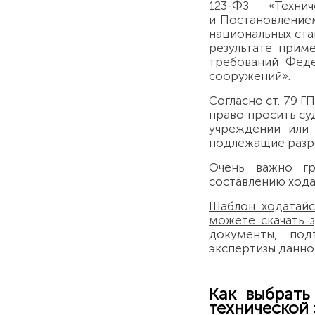
123-ФЗ «Техни
и Постановлением
национальных ста
результате прим
требований Феде
сооружений».
Согласно ст. 79 Г
право просить су
учреждении или 
подлежащие разр
Очень важно гр
составлению хода
Шаблон ходатайс
можете скачать з
документы, под
экспертизы данно
Как выбрать
технической 