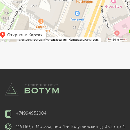
+74994952004
119180, г. Москва, пер. 1-й Голутвинский, д. 3-5, стр. 1