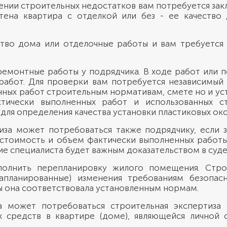
ении строительных недостатков вам потребуется зак
тена квартира с отделкой или без - ее качество
ство дома или отделочные работы и вам требуется
ремонтные работы у подрядчика. В ходе работ или п
работ. Для проверки вам потребуется независимый 
нных работ строительным нормативам, смете но и ус
ически выполненных работ и использованных ст
для определения качества установки пластиковых око
иза может потребоваться также подрядчику, если з
 стоимость и объем фактически выполненных работы
е специалиста будет важным доказательством в суде
полнить перепланировку жилого помещения. Стро
запланированные) изменения требованиям безопас
ы она соответствовала установленным нормам.
а может потребоваться строительная экспертиза
 средств в квартире (доме), являющейся личной с