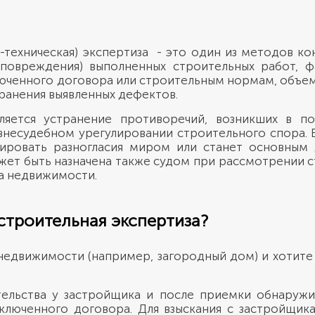
-техническая) экспертиза - это один из методов ко
овреждения) выполненных строительных работ, ф
юченного договора или строительным нормам, объе
транения выявленных дефектов.
ляется устранение противоречий, возникших в по
 внесудебном урегулировании строительного спора. 
лировать разногласия миром или станет основным 
жет быть назначена также судом при рассмотрении с
а недвижимости.
строительная экспертиза?
едвижимости (например, загородный дом) и хотите 
тельства у застройщика и после приемки обнаружи
аключенного договора. Для взыскания с застройщи